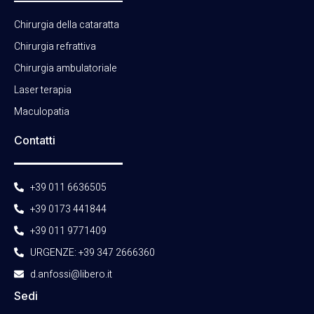
Chirurgia della cataratta
Chirurgia refrattiva
Chirurgia ambulatoriale
Laser terapia
Maculopatia
Contatti
+39 011 6636505
+39 0173 441844
+39 011 9771409
URGENZE: +39 347 2666360
d.anfossi@libero.it
Sedi