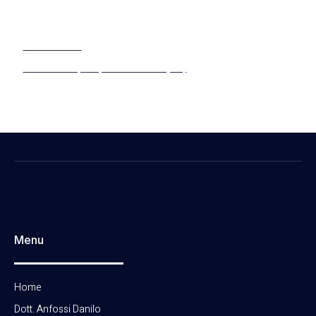
Sede di Torino
011 6636505
Corso Dante, 126, 10126 Torino (TO)
Lunedì 9:30-19:00 e Venerdì 9:30-19:00
Menu
Home
Dott. Anfossi Danilo