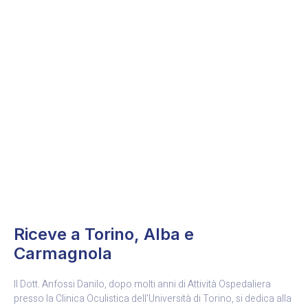
Visite complete, laser terapia e interventi di
microchirurgia oculare con le più moderne
tecnologie.
Riceve a Torino, Alba e
Carmagnola
Il Dott. Anfossi Danilo, dopo molti anni di Attività Ospedaliera
presso la Clinica Oculistica dell’Università di Torino, si dedica alla